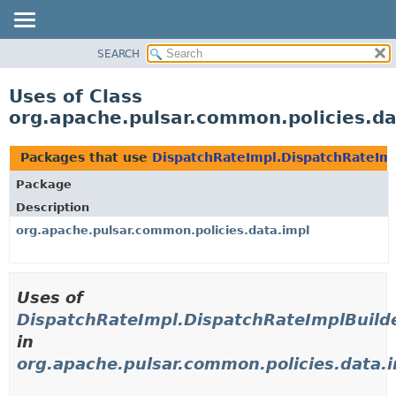
SEARCH
OVERVIEW
PACKAGE
Uses of Class
CLASS
org.apache.pulsar.common.policies.da
USE
TREE
Packages that use
DispatchRateImpl.DispatchRateImp
DEPRECATED
Package
INDEX
Description
HELP
org.apache.pulsar.common.policies.data.impl
Uses of
DispatchRateImpl.DispatchRateImplBuild
in
org.apache.pulsar.common.policies.data.